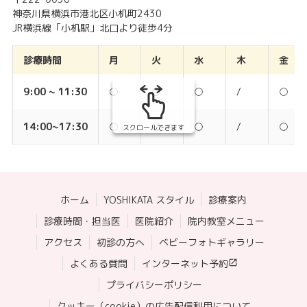
神奈川県横浜市港北区小机町2430
JR横浜線「小机駅」北口より徒歩4分
診療時間
月
火
水
木
金
9:00 ~ 11:30
○
○
○
/
○
14:00~17:30
○
○
○
/
○
スクロールできます
ホーム
YOSHIKATA スタイル
診療案内
診療時間・担当医
医院紹介
院内教室メニュー
アクセス
初診の方へ
ベビーフォトギャラリー
よくある質問
インターネット予約
プライバシーポリシー
クッキー（cookie）の広告配信利用について