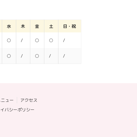
水
木
金
土
日・祝
○
/
○
○
/
○
/
○
/
/
メニュー
アクセス
ライバシーポリシー